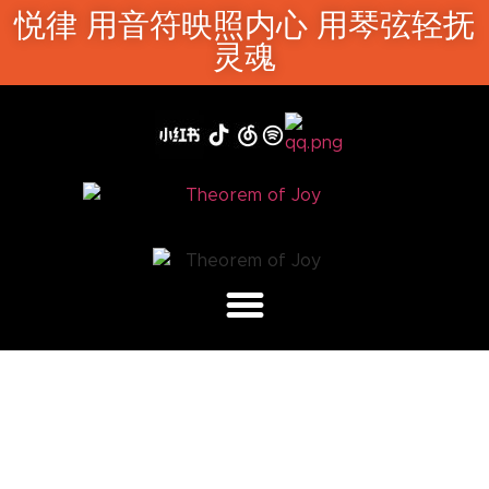
悦律 用音符映照内心 用琴弦轻抚
灵魂