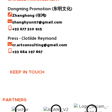
Dongming Promotion (东明文化)
Zhanghong (张鸿)
zhanghyun07@gmail.com
+33 677 310 915
Press - Clotilde Reymond
cr.artconsulting@gmail.com
+33 684 197 867
KEEP IN TOUCH
PARTNERS