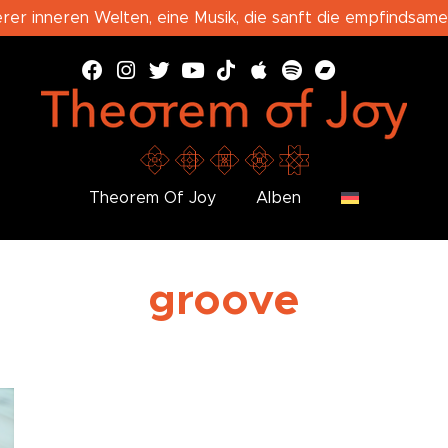
erer inneren Welten, eine Musik, die sanft die empfindsame
Theorem Of Joy
Alben
groove