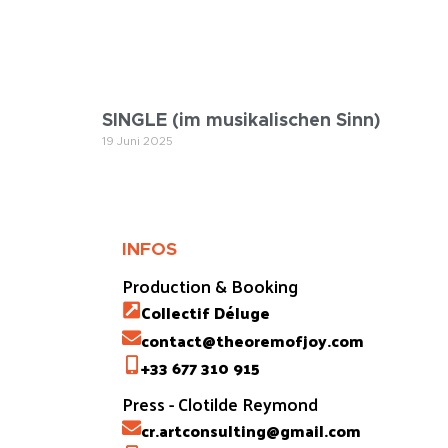
SINGLE (im musikalischen Sinn)
19 Juni 2025
INFOS
Production & Booking
Collectif Déluge
contact@theoremofjoy.com
+33 677 310 915
Press - Clotilde Reymond
cr.artconsulting@gmail.com