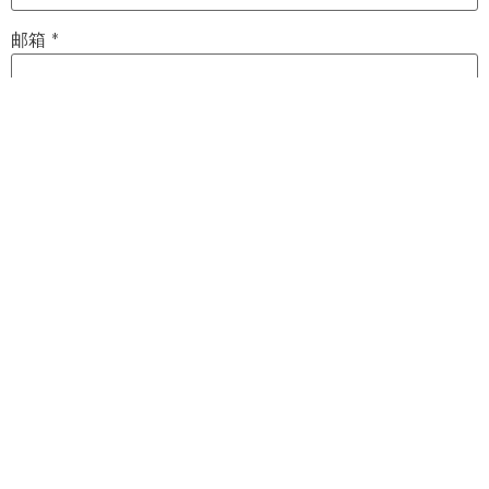
邮箱
*
网站
在此浏览器中保存我的显示名称、邮箱地址和网站地址，以
便下次评论时使用。
CHINESE MANAGEMENT
Dongming Promotion (东明文化)