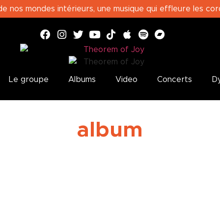
e nos mondes intérieurs, une musique qui effleure les cord
Le groupe
Albums
Video
Concerts
Dy
album