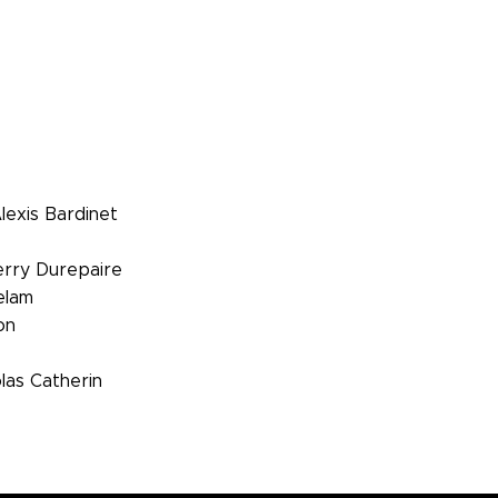
lexis Bardinet
ierry Durepaire
elam
on
olas Catherin