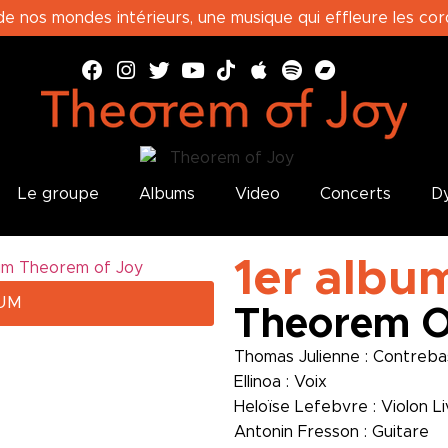
e nos mondes intérieurs, une musique qui effleure les cord
Le groupe
Albums
Video
Concerts
Dy
1er albu
UM
Theorem O
Thomas Julienne : Contrebas
Ellinoa : Voix
Heloïse Lefebvre : Violon Li
Antonin Fresson : Guitare